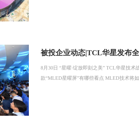
被投企业动态|TCL华星发布
8月30日 “星曜·绽放即刻之美” TCL华星
款“MLED星曜屏”有哪些看点 MLED技术将如