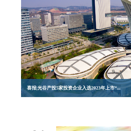
护芽·助学│光谷产投开展暖冬系列公益活动