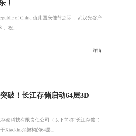
乐！
e's Republic of China 值此国庆佳节之际， 武汉光谷产
 祝...
详情
突破！长江存储启动64层3D
长江存储科技有限责任公司（以下简称“长江存储”）
tacking®架构的64层...