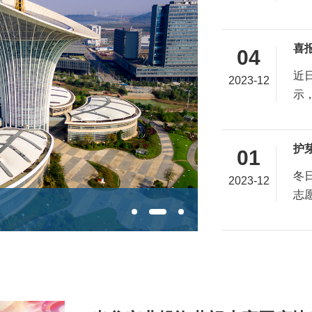
喜报
04
近
2023-12
示
护
01
冬
2023-12
志
首支武鄂黄黄产业母